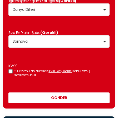
İlgilendiğiniz Eğitim Kategorisi
(Gerekli)
Size En Yakın Şube
(Gerekli)
KVKK
*Bu formu doldurarak
KVKK koşullarını
kabul etmiş
sayılıyorsunuz.